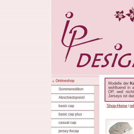
Onlineshop
Modelle der
K
wohltuend in 
Sommeredition
OP, weil nich
Jerseys ist da
Abschiedspreis!
Shop-Home
re
basic cap
/
basic cap plus
casual cap
jersey fixcap