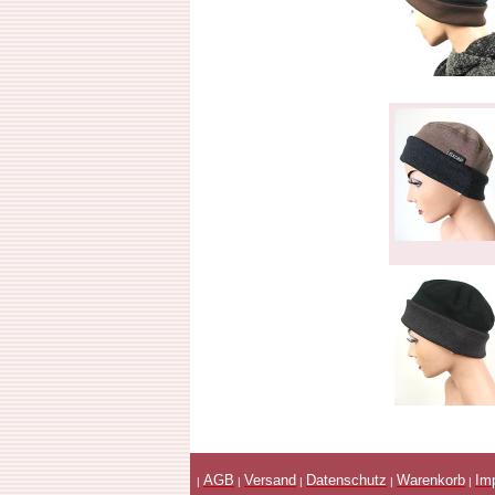
AGB
Versand
Datenschutz
Warenkorb
Im
|
|
|
|
|