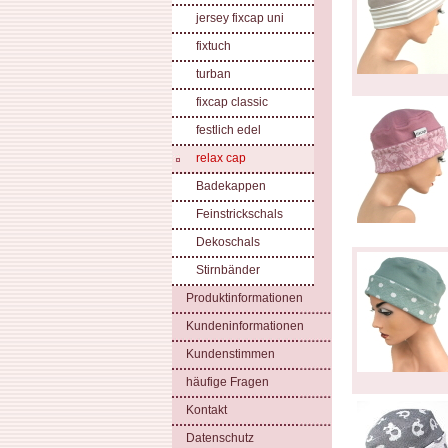
jersey fixcap uni
fixtuch
turban
fixcap classic
festlich edel
relax cap
Badekappen
Feinstrickschals
Dekoschals
Stirnbänder
Produktinformationen
Kundeninformationen
Kundenstimmen
häufige Fragen
Kontakt
Datenschutz