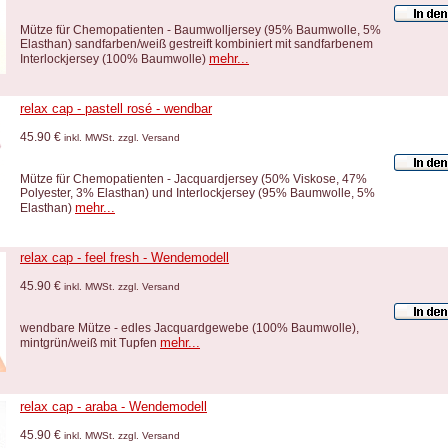
Mütze für Chemopatienten - Baumwolljersey (95% Baumwolle, 5%
Elasthan) sandfarben/weiß gestreift kombiniert mit sandfarbenem
mehr...
Interlockjersey (100% Baumwolle)
relax cap - pastell rosé - wendbar
45.90 €
inkl. MWSt. zzgl. Versand
Mütze für Chemopatienten - Jacquardjersey (50% Viskose, 47%
Polyester, 3% Elasthan) und Interlockjersey (95% Baumwolle, 5%
mehr...
Elasthan)
relax cap - feel fresh - Wendemodell
45.90 €
inkl. MWSt. zzgl. Versand
wendbare Mütze - edles Jacquardgewebe (100% Baumwolle),
mehr...
mintgrün/weiß mit Tupfen
relax cap - araba - Wendemodell
45.90 €
inkl. MWSt. zzgl. Versand