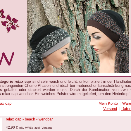
ategorie
relax cap
sind sehr weich und leicht, unkompliziert in der Handhab
anstrengenden Chemo-Phasen und ideal bei motorischer Einschränkung nach
ts gefaltet oder drapiert werden muss. Durch die Kombination von zwei 
s relax cap wendbar. Ein weiches Polster wird mitgeliefert, um den Hinterkopf
lax cap
Mein Konto
Ware
|
Versand
Date
|
relax cap - beach - wendbar
42.90 €
inkl. MWSt. zzgl. Versand