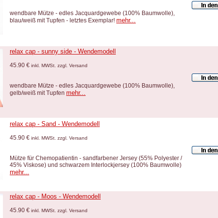
wendbare Mütze - edles Jacquardgewebe (100% Baumwolle),
mehr...
blau/weiß mit Tupfen - letztes Exemplar!
relax cap - sunny side - Wendemodell
45.90 €
inkl. MWSt. zzgl. Versand
wendbare Mütze - edles Jacquardgewebe (100% Baumwolle),
mehr...
gelb/weiß mit Tupfen
relax cap - Sand - Wendemodell
45.90 €
inkl. MWSt. zzgl. Versand
Mütze für Chemopatientin - sandfarbener Jersey (55% Polyester /
45% Viskose) und schwarzem Interlockjersey (100% Baumwolle)
mehr...
relax cap - Moos - Wendemodell
45.90 €
inkl. MWSt. zzgl. Versand