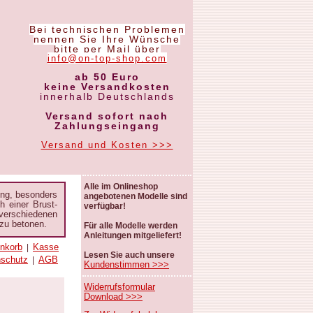
Bei technischen Problemen
nennen Sie Ihre Wünsche
bitte per Mail über
info@on-top-shop.com
ab 50 Euro
keine Versandkosten
innerhalb Deutschlands
Versand sofort nach
Zahlungseingang
Versand und Kosten >>>
Alle im Onlineshop
ung, besonders
angebotenen Modelle sind
 einer Brust-
verfügbar!
verschiedenen
 zu betonen.
Für alle Modelle werden
Anleitungen mitgeliefert!
nkorb
Kasse
|
Lesen Sie auch unsere
nschutz
AGB
|
Kundenstimmen >>>
Widerrufsformular
Download >>>