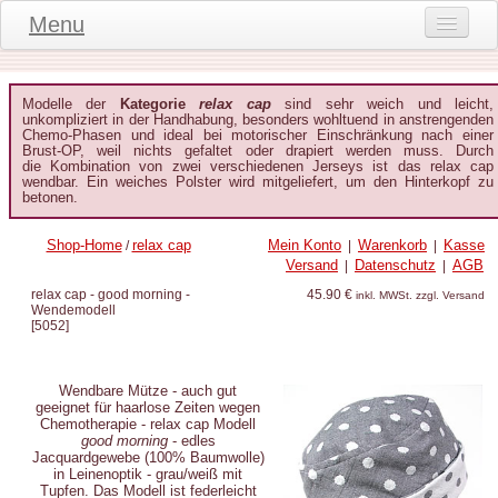
Menu
Onlineshop
Modelle der
Kategorie
relax cap
sind sehr weich und leicht,
Produktinformationen
unkompliziert in der Handhabung, besonders wohltuend in anstrengenden
Chemo-Phasen und ideal bei motorischer Einschränkung nach einer
Brust-OP, weil nichts gefaltet oder drapiert werden muss. Durch
Kundeninformationen
die Kombination von zwei verschiedenen Jerseys ist das relax cap
wendbar. Ein weiches Polster wird mitgeliefert, um den Hinterkopf zu
Kundenstimmen
betonen.
häufige Fragen
Shop-Home
relax cap
Mein Konto
Warenkorb
Kasse
/
|
|
Versand
Datenschutz
AGB
|
|
Kontakt
relax cap - good morning -
45.90 €
inkl. MWSt. zzgl. Versand
Wendemodell
Datenschutz
[
5052
]
Widerruf-Formular
Wendbare Mütze - auch gut
Widerrufsbelehrung
geeignet für haarlose Zeiten wegen
Chemotherapie
- relax cap Modell
good morning
- edles
Jacquardgewebe (100% Baumwolle)
in Leinenoptik - grau/weiß mit
Tupfen. Das Modell ist federleicht