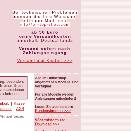
Bei technischen Problemen
nennen Sie Ihre Wünsche
bitte per Mail über
info@on-top-shop.com
ab 50 Euro
keine Versandkosten
innerhalb Deutschlands
Versand sofort nach
Zahlungseingang
Versand und Kosten >>>
Alle im Onlineshop
ung, besonders
angebotenen Modelle sind
 einer Brust-
verfügbar!
verschiedenen
 zu betonen.
Für alle Modelle werden
Anleitungen mitgeliefert!
nkorb
Kasse
|
Lesen Sie auch unsere
nschutz
AGB
|
Kundenstimmen >>>
MWSt. zzgl. Versand
Widerrufsformular
Download >>>