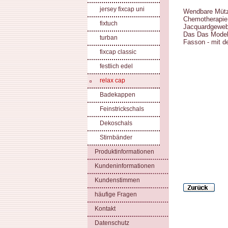
jersey fixcap uni
Wendbare Mütze
Chemotherapie
fixtuch
Jacquardgewebe
Das Das Modell
turban
Fasson - mit d
fixcap classic
festlich edel
relax cap
Badekappen
Feinstrickschals
Dekoschals
Stirnbänder
Produktinformationen
Kundeninformationen
Kundenstimmen
häufige Fragen
Kontakt
Datenschutz