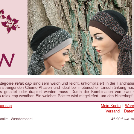
ategorie
relax cap
sind sehr weich und leicht, unkompliziert in der Handhab
anstrengenden Chemo-Phasen und ideal bei motorischer Einschränkung nach
ts gefaltet oder drapiert werden muss. Durch die Kombination von zwei 
s relax cap wendbar. Ein weiches Polster wird mitgeliefert, um den Hinterkopf
lax cap
Mein Konto
Ware
|
Versand
Date
|
le smile - Wendemodell
45.90 €
inkl. 