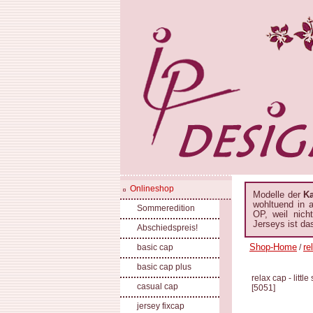
Onlineshop
Modelle der
K
wohltuend in 
Sommeredition
OP, weil nich
Jerseys ist da
Abschiedspreis!
Shop-Home
re
basic cap
/
basic cap plus
relax cap - litt
casual cap
[
5051
]
jersey fixcap